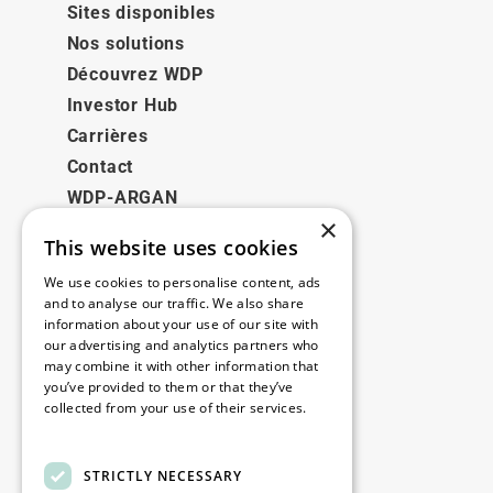
Sites disponibles
Nos solutions
Découvrez WDP
Investor Hub
Carrières
Contact
WDP-ARGAN
×
This website uses cookies
Juridique
We use cookies to personalise content, ads
Disclaimer
and to analyse our traffic. We also share
information about your use of our site with
Politique de confidentialité
our advertising and analytics partners who
Cookie Policy
may combine it with other information that
you’ve provided to them or that they’ve
collected from your use of their services.
Nos bureaux
Read more
Contact
STRICTLY NECESSARY