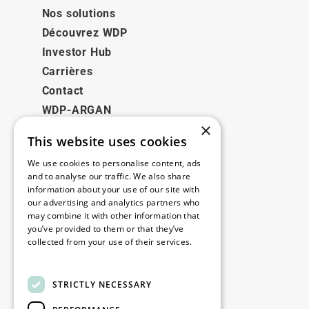
Nos solutions
Découvrez WDP
Investor Hub
Carrières
Contact
WDP-ARGAN
×
This website uses cookies
Juridique
We use cookies to personalise content, ads
Disclaimer
and to analyse our traffic. We also share
information about your use of our site with
Politique de confidentialité
our advertising and analytics partners who
Cookie Policy
may combine it with other information that
you’ve provided to them or that they’ve
collected from your use of their services.
Nos bureaux
Read more
Contact
STRICTLY NECESSARY