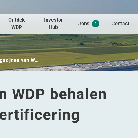
Ontdek
Investor
Jobs
Contact
4
WDP
Hub
gazijnen van W…
an WDP behalen
rtificering