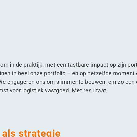
ificering
E certificering
me EDGE certificering
duurzame EDGE certificering
om in de praktijk, met een tastbare impact op zijn por
einen in heel onze portfolio – en op hetzelfde moment
We engageren ons om slimmer te bouwen, om zo een cru
t voor logistiek vastgoed. Met resultaat.
als strategie