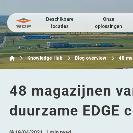
Beschikbare
Onze
Ga naar inhoud
locaties
oplossingen
Knowledge Hub
Blog overview
48 ma
48 magazijnen v
duurzame EDGE ce
19/04/2021
-
1 min read