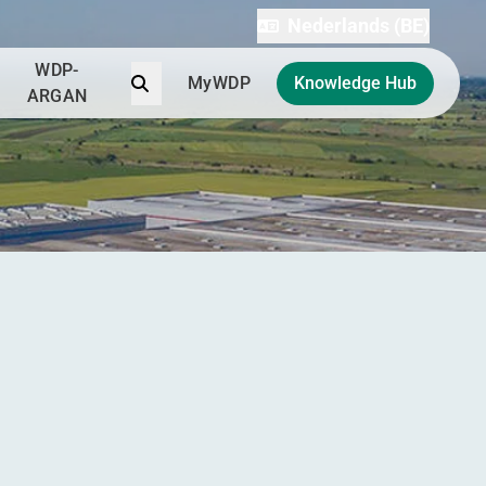
Nederlands (BE)
WDP-
Zoek
MyWDP
Knowledge Hub
ARGAN