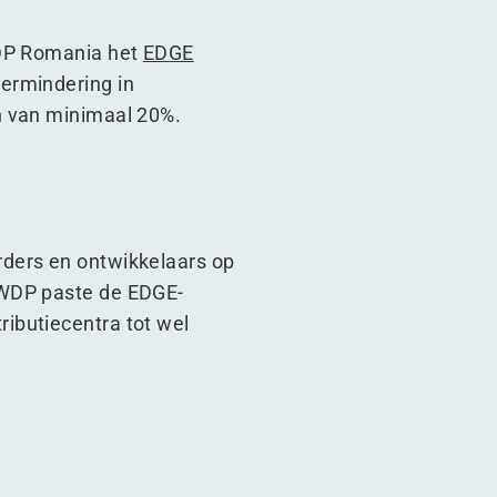
WDP Romania het
EDGE
ermindering in
n van minimaal 20%.
rders en ontwikkelaars op
 WDP paste de EDGE-
ibutiecentra tot wel