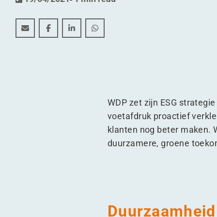
48 magazijnen van WDP behalen duurzame EDGE cert
48 magazijnen van WDP behalen duurzame EDG
48 magazijnen van WDP behalen duurza
48 magazijnen van WDP behalen 
WDP zet zijn ESG strategie 
voetafdruk proactief verkl
klanten nog beter maken. 
duurzamere, groene toekoms
Duurzaamheid 