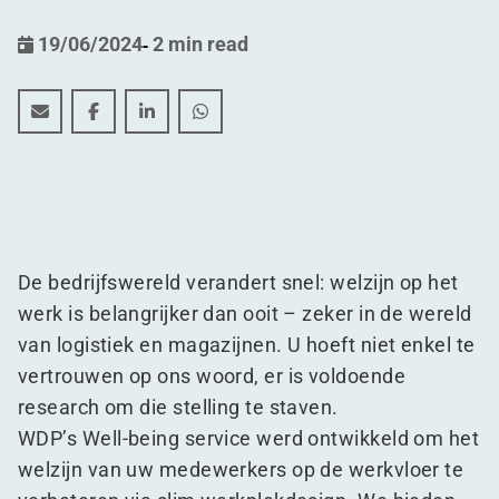
19/06/2024
-
2 min read
Wat als… uw magazijn uw sterkste troef werd bij de r
Wat als… uw magazijn uw sterkste troef werd bi
Wat als… uw magazijn uw sterkste troef w
Wat als… uw magazijn uw sterkste t
De bedrijfswereld verandert snel: welzijn op het
werk is belangrijker dan ooit – zeker in de wereld
van logistiek en magazijnen. U hoeft niet enkel te
vertrouwen op ons woord, er is voldoende
research om die stelling te staven.
WDP’s Well-being service werd ontwikkeld om het
welzijn van uw medewerkers op de werkvloer te