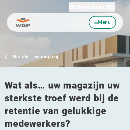
Nederlands (BE)
Menu
Ga naar inhoud
Wat als… uw magazij…
Wat als… uw magazijn uw
sterkste troef werd bij de
retentie van gelukkige
medewerkers?