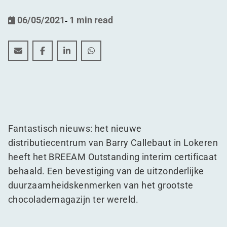
06/05/2021
-
1 min read
BREEAM Outstanding interim certificaat voor Barry Cal
BREEAM Outstanding interim certificaat voor Ba
BREEAM Outstanding interim certificaat v
BREEAM Outstanding interim certifi
Fantastisch nieuws: het nieuwe
distributiecentrum van Barry Callebaut in Lokeren
heeft het BREEAM Outstanding interim certificaat
behaald. Een bevestiging van de uitzonderlijke
duurzaamheidskenmerken van het grootste
chocolademagazijn ter wereld.