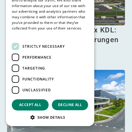
and to analyse our traffic. We also share
information about your use of our site with
our advertising and analytics partners who
may combine it with other information that
you’ve provided to them or that they’ve
collected from your use of their services.
Warehouses with Brains x KDL:
Read more
Logistische Herausforderungen
STRICTLY NECESSARY
löse…
PERFORMANCE
Lesen Sie mehr
TARGETING
FUNCTIONALITY
UNCLASSIFIED
ACCEPT ALL
DECLINE ALL
SHOW DETAILS