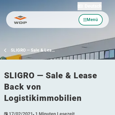
Deutsch
Menü
Zum Inhalt wechseln
SLIGRO — Sale & Lea…
SLIGRO — Sale & Lease
Back von
Logistikimmobilien
17/02/2021
-
1 Minuten Lesezeit