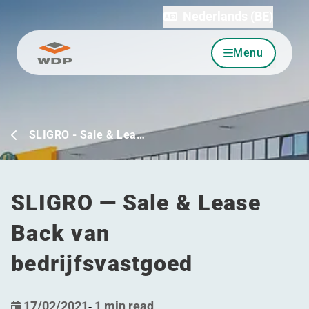
Nederlands (BE)
Menu
Ga naar inhoud
SLIGRO - Sale & Lea…
SLIGRO — Sale & Lease
Back van
bedrijfsvastgoed
17/02/2021
-
1 min read