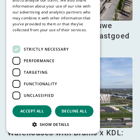
and to analyse our traffic. We also share
information about your use of our site with
our advertising and analytics partners who
may combine it with other information that
Prinsenhil Breda: De nieuwe
you’ve provided to them or that they’ve
collected from your use of their services.
standaard in Logistiek Vastgoed
Read more
Lees meer
STRICTLY NECESSARY
PERFORMANCE
TARGETING
FUNCTIONALITY
UNCLASSIFIED
ACCEPT ALL
DECLINE ALL
SHOW DETAILS
Warehouses with Brains x KDL: