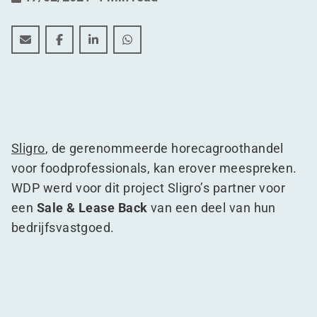
SLIGRO - Sale & Lease Back van bedrijfsvastgoed
SLIGRO - Sale & Lease Back van bedrijfsvastgoe
SLIGRO - Sale & Lease Back van bedrijfsv
SLIGRO - Sale & Lease Back van bed
Sligro
, de gerenommeerde horecagroothandel
voor foodprofessionals, kan erover meespreken.
WDP werd voor dit project Sligro’s partner voor
een
Sale & Lease Back
van een deel van hun
bedrijfsvastgoed.