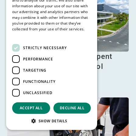
and to analyse our traffic. We also share
information about your use of our site with
our advertising and analytics partners who
may combine it with other information that
you’ve provided to them or that they’ve
collected from your use of their services.
Read more
STRICTLY NECESSARY
BBV Logistics Support opent
PERFORMANCE
nieuwe deuren in Schiphol
TARGETING
Logistics …
FUNCTIONALITY
Lees meer
UNCLASSIFIED
ACCEPT ALL
DECLINE ALL
SHOW DETAILS