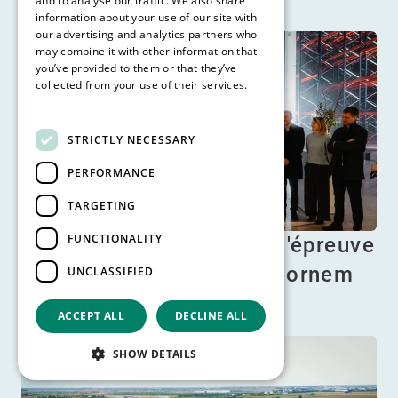
and to analyse our traffic. We also share
information about your use of our site with
our advertising and analytics partners who
may combine it with other information that
you’ve provided to them or that they’ve
collected from your use of their services.
Read more
STRICTLY NECESSARY
PERFORMANCE
TARGETING
FUNCTIONALITY
WDP crée un entrepôt à l'épreuve
du temps pour Lonza à Bornem
UNCLASSIFIED
En savoir plus
ACCEPT ALL
DECLINE ALL
SHOW DETAILS